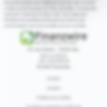
financière puisée aux meilleures sources des sociétés
cotées sur les bourses de Paris, Bruxelles, Amsterdam,
Lisbonne, Francfort et New York. Vous disposez
d'articles de synthèse écrits par nos soins et de
communiqués de presse publiés par les sociétés.
87, rue Ordener - 75018 Paris
Nous contacter
+33 1 42 23 83 61
© 2026 Finanzwire
Contact
Auteurs
Politique de cookies
Conditions générales d'utilisation