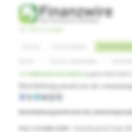
Panneau de gestion des cookies
Switch to English
Tous les commu
À la une
Tous les articles
Accueil
Tous les communiqués
Dericheb
COMMUNIQUÉ RÉGLEMENTÉ
publié le 08/07/2026 à
Derichebourg prend acte du communiqu
Derichebourg prend acte du communiqué pub
Paris, le 8 juillet 2026
- Derichebourg SA (Code ISIN