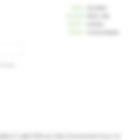
10812
Sociétés
234229
Mots-clés
163017
Articles
125241
Communiqués
l Group
 le 7 juillet 2026 par Chiho Environmental Group Ltd