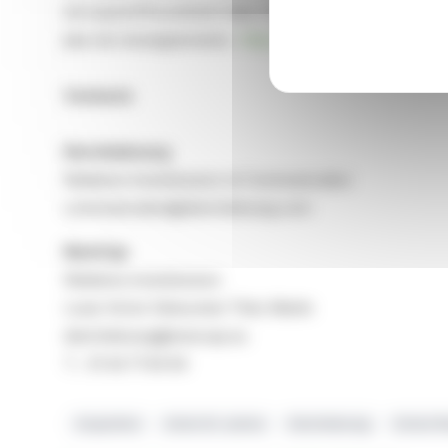
est aujourd’hui présent dans 13 pays et compte 5 393 co
plus de renseignements :
http://www.derichebourg.com
Contacts
Derichebourg
Relations Investisseurs et Communication
communication@derichebourg.com
NewCap
Relations investisseurs
Louis-Victor Delouvrier/ Théo Martin
derichebourg@newcap.eu
T. : 01 44 71 94 94
Acquisition
Action En Justice
Derichebourg
Scholz R