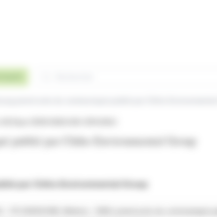
Rechercher
niqués
ourg prend acte du communiqué publié par Chiho Environmenta
 08:51
par DERICHEBOURG (EPA:DBG)
é publié par Chiho Environmental Group
lié par Chiho Environmental Group
 – FR 000053381, Mnémo : DBG) prend acte du communiqué publié