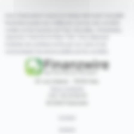
Avec finanzwire.fr suivez en temps réel toute l'actualité
financière puisée aux meilleures sources des sociétés
cotées sur les bourses de Paris, Bruxelles, Amsterdam,
Lisbonne, Francfort et New York. Vous disposez
d'articles de synthèse écrits par nos soins et de
communiqués de presse publiés par les sociétés.
87, rue Ordener - 75018 Paris
Nous contacter
+33 1 42 23 83 61
© 2026 Finanzwire
Contact
Auteurs