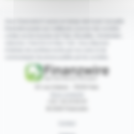
Avec finanzwire.fr suivez en temps réel toute l'actualité
financière puisée aux meilleures sources des sociétés
cotées sur les bourses de Paris, Bruxelles, Amsterdam,
Lisbonne, Francfort et New York. Vous disposez
d'articles de synthèse écrits par nos soins et de
communiqués de presse publiés par les sociétés.
87, rue Ordener - 75018 Paris
Nous contacter
+33 1 42 23 83 61
© 2026 Finanzwire
Contact