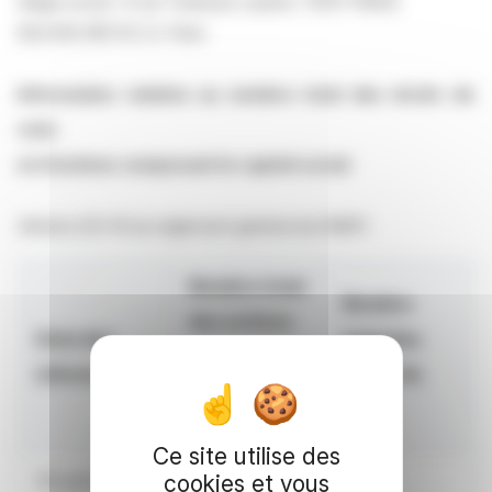
Siège social : 6 rue Toulouse Lautrec 75017 PARIS
622.045.383 R.C.S. Paris
Information relative au nombre total des droits de
vote
et d’actions composant le capital social
(Article 223-16 du règlement général de l’AMF)
Nombre total
Nombre
des actions
Date des
total des
composant
informations
droits de
le capital
vote
social
Ce site utilise des
cookies et vous
30 avril 2026
11 250 000