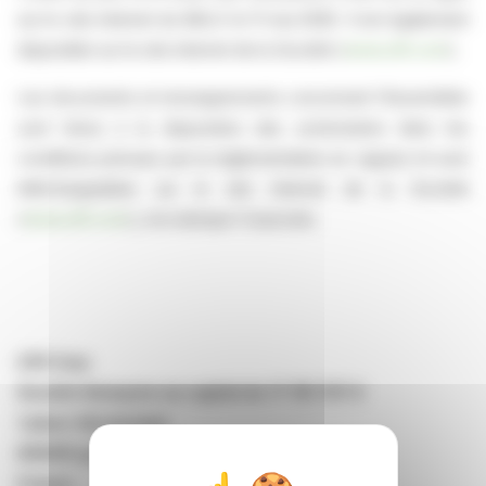
sur le site internet du BALO le 11 mai 2026. Il est également
disponible sur le site internet de la Société (
www.u10.com
).
Les documents et renseignements concernant l'Assemblée
sont tenus à la disposition des actionnaires dans les
conditions prévues par la réglementation en vigueur et sont
téléchargeables sur le site internet de la Société
(
www.u10.com
), à la rubrique Corporate.
U10 Corp
Société Anonyme au capital de 17 110 707 €
1 place Verrazzano
69009 Lyon
France