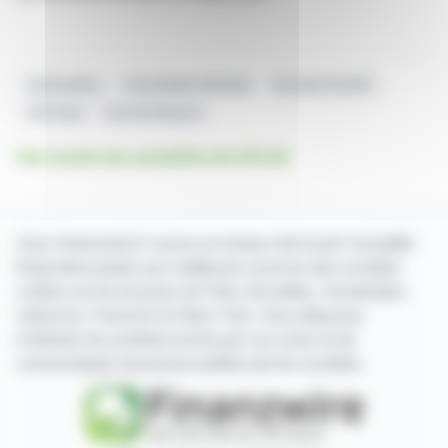
Actionnaires
Assemblée Générale
Euronext Growth
U10 Corp
Avis De Réunion
Voir toutes les actualités de U10 SA
Avec finanzwire.fr suivez en temps réel toute l'actualité
financière puisée aux meilleures sources des sociétés
cotées sur les bourses de Paris, Bruxelles, Amsterdam,
Lisbonne, Francfort et New York. Vous disposez
d'articles de synthèse écrits par nos soins et de
communiqués de presse publiés par les sociétés.