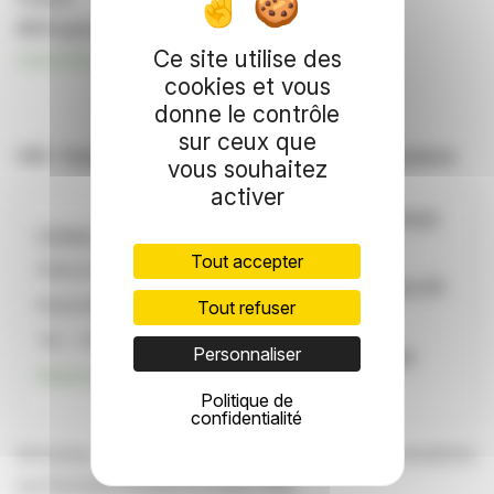
RCS Lyon 395 044 415
Ce site utilise des
www.u10.com
cookies et vous
donne le contrôle
sur ceux que
U10 : fournisseur B to B en équipement de la maison
vous souhaitez
activer
Prochain communiqué
Contact :
financier :
Tout accepter
Patricia Michel - Direction
Chiffre d'affaires S1-
financière
Tout refuser
2026
Tel : +334 37 64 47 85
Personnaliser
Le 31 juillet 2026
finances@u10.com
après bourse
Politique de
confidentialité
Euroclear : 7914 – Isin FR0000079147 – Titres transférés
sur Euronext Growth le 6 août 2018